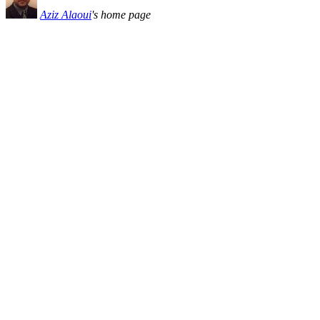
Aziz Alaoui
's home page