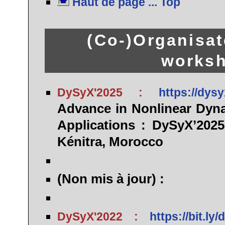
Haut de page ... Top
(Co-)Organisat
worksh
DySyX'2025 :
https://dys
Advance in Nonlinear Dyn
Applications : DySyX’2025
Kénitra, Morocco
(Non mis à jour) :
DySyX'2022 :
https://bit.ly