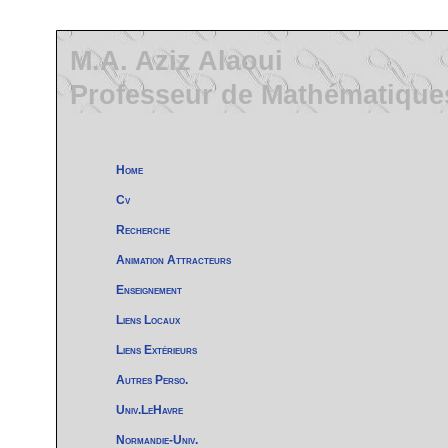
M.A. Aziz Alaoui
Professeur de Mathématiques
Home
Cv
Recherche
Animation Attracteurs
Enseignement
Liens Locaux
Liens Extérieurs
Autres Perso.
Univ.LeHavre
Normandie-Univ.