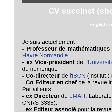
CV succinct (sho
English v
Je suis actuellement :
- Professeur de mathématiques
Havre Normandie
- ex Vice-président
de l'
Universi
du numérique
- Co-directeur
de l'
ISCN
(Institut
- Co-Editeur en chef
de la revue i
Par ailleurs :
- ex Directeur
du
LMAH
, Laborat
CNRS-3335).
- ex Editeur associé
pour la revue