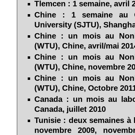
Tlemcen :
1 semaine, avril 
Chine :
1 semaine au Cp
University (SJTU),
Shangha
Chine :
un mois au Nonl
(WTU), Chine, avril/mai 20
Chine :
un mois au Nonl
(WTU), Chine, novembre 2
Chine :
un mois au Nonl
(WTU), Chine, Octobre 201
Canada :
un mois au labo
Canada, juillet 2010
Tunisie :
deux semaines à l
novembre
2009
, novem