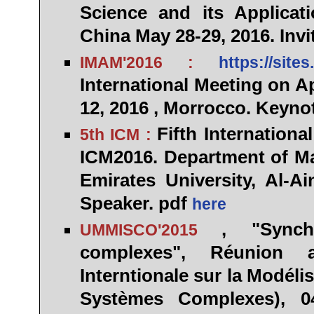
Science and its Applicat
China May 28-29, 2016. Inv
IMAM'2016 :
https://sit
International Meeting
on Ap
12, 2016 , Morrocco. Keyno
Fifth Internation
5th ICM :
ICM2016. Department of Ma
Emirates University, Al-A
Speaker. pdf
here
, "Synch
UMMISCO'2015
complexes", Réunion 
Interntionale sur la Modél
Systèmes Complexes), 0