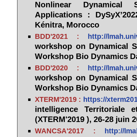
Nonlinear Dynamical
Applications : DySyX’202
Kénitra, Morocco
BDD'2021 :
http://lmah.un
workshop on Dynamical Sy
Workshop Bio Dynamics Days
BDD'2020 :
http://lmah.un
workshop on Dynamical Sy
Workshop Bio Dynamics Days
XTERM'2019 :
https://xterm20
intelligence Territoriale 
(XTERM'2019 ), 26-28 juin 
WANCSA'2017 :
http://l