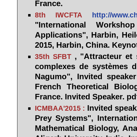
France.
8th IWCFTA
http://www.c
"International Worksh
Applications", Harbin, Heil
2015,
Harbin
, China. Keyno
, "Attracteur e
35th SFBT
complexes de systèmes de
Nagumo", Invited speake
French Theoretical Biol
France. Invited Speaker. p
Invited spea
ICMBAA'2015 :
Prey Systems", Internati
Mathematical Biology, Ana