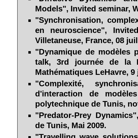
Models", Invited seminar, 
"Synchronisation, comple
en neuroscience", Invite
Villetaneuse, France, 08 juil
"Dynamique de modèles pro
talk, 3rd journée de la
Mathématiques
LeHavre
, 9
"Complexité, synchron
d'interaction de modèle
polytechnique de
Tunis
, n
"Predator-Prey Dynamics",
de
Tunis
, Mai 2009.
"Travelling wave solution