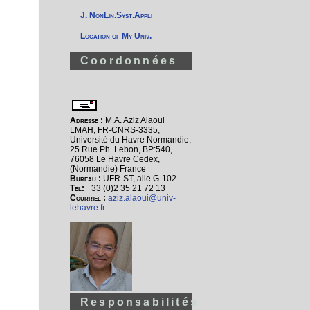
J. NonLin.Syst.Appli
Location of My Univ.
Coordonnées
Adresse :
M.A. Aziz Alaoui
LMAH, FR-CNRS-3335,
Université du Havre Normandie,
25 Rue Ph. Lebon, BP:540,
76058 Le Havre Cedex,
(Normandie) France
Bureau :
UFR-ST, aile G-102
Tel:
+33 (0)2 35 21 72 13
Courriel :
aziz.alaoui@univ-
lehavre.fr
Responsabilités