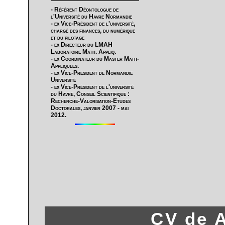
- Référent Déontologue de
l'Université du Havre Normandie
- ex Vice-Président de l'université,
chargé des finances, du numérique
et du pilotage
- ex Directeur du LMAH
Laboratoire Math. Appliq.
- ex Coordinateur
du Master Math-
Appliquées.
- ex Vice-Président de
Normandie
Université
- ex Vice-Président
de l'université
du Havre, Conseil Scientifique :
Recherche-Valorisation-Etudes
Doctorales, janvier 2007 - mai
2012.
CV de A