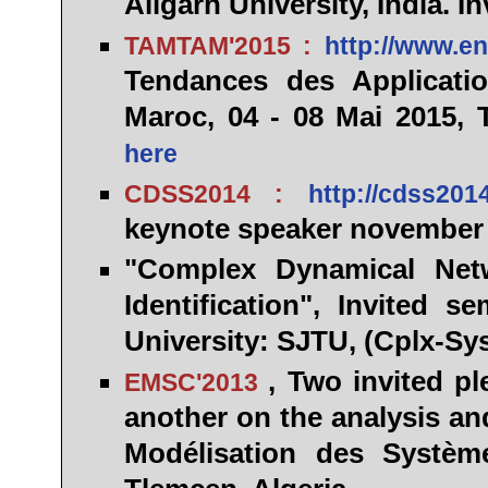
Aligarh
University, India. I
TAMTAM'2015 :
http://www.e
Tendances des Applicati
Maroc, 04 - 08 Mai 2015, 
here
CDSS2014 :
http://cdss20
keynote speaker november 
"Complex Dynamical Netw
Identification", Invited 
University: SJTU, (Cplx-Sys
, Two
invited pl
EMSC'2013
another on the analysis an
Modélisation des Systèm