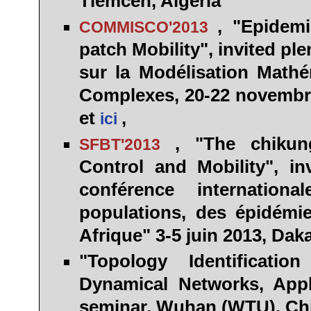
Tlemcen, Algeria
, "Epidem
COMMISCO'2013
patch Mobility",
invited ple
sur la Modélisation Math
Complexes, 20-22 novembre
et
,
ici
, "The chikun
SFBT'2013
Control and Mobility",
in
conférence internatio
populations, des épidémi
Afrique" 3-5 juin 2013, Dak
"Topology Identificati
Dynamical Networks, Appl
seminar, Wuhan (
WTU
), C