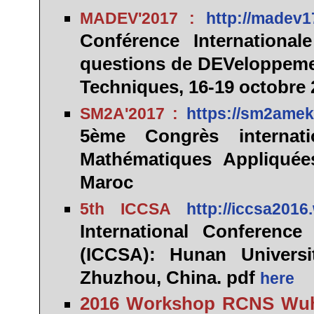
MADEV'2017 :
http://madev17
Conférence Internationa
questions de DEVeloppemen
Techniques, 16-19 octobre 
SM2A'2017 :
https://sm2amek
5ème Congrès internat
Mathématiques Appliquée
Maroc
5th ICCSA
http://iccsa2016
International Conferenc
(ICCSA): Hunan Universi
Zhuzhou
, China. pdf
here
2016 Workshop RCNS Wu